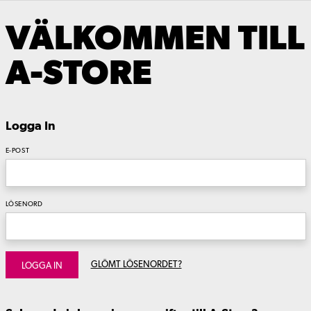
VÄLKOMMEN TILL
A-STORE
Logga In
E-POST
LÖSENORD
GLÖMT LÖSENORDET?
LOGGA IN