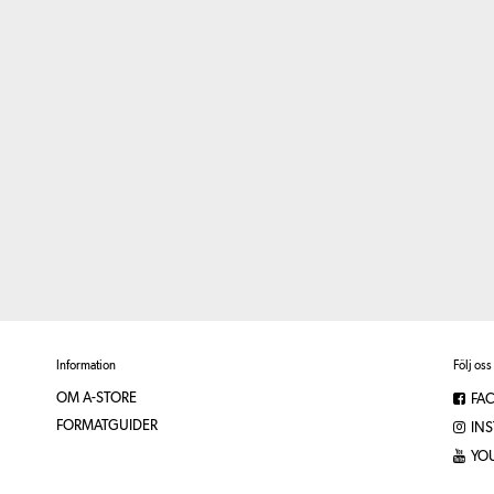
Information
Följ oss
OM A-STORE
FA
FORMATGUIDER
IN
YO