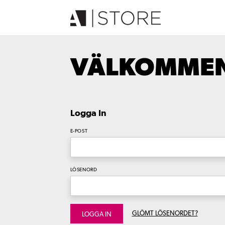
VÄLKOMMEN 
Logga In
E-POST
LÖSENORD
GLÖMT LÖSENORDET?
LOGGA IN