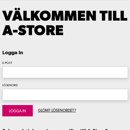
VÄLKOMMEN TILL
A-STORE
Logga In
E-POST
LÖSENORD
GLÖMT LÖSENORDET?
LOGGA IN