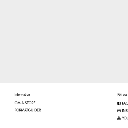
Information
Följ oss
OM A-STORE
FA
FORMATGUIDER
IN
YO