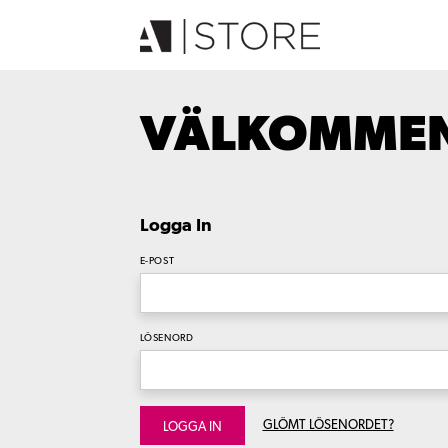
VÄLKOMMEN 
Logga In
E-POST
LÖSENORD
GLÖMT LÖSENORDET?
LOGGA IN