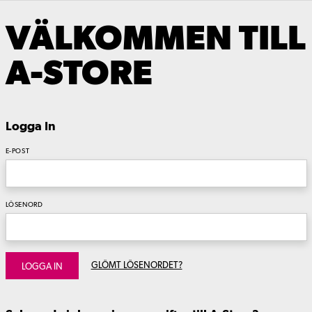
VÄLKOMMEN TILL
A-STORE
Logga In
E-POST
LÖSENORD
GLÖMT LÖSENORDET?
LOGGA IN