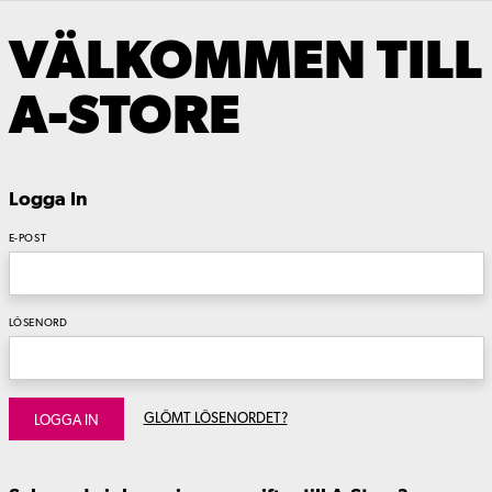
VÄLKOMMEN TILL
A-STORE
Logga In
E-POST
LÖSENORD
GLÖMT LÖSENORDET?
LOGGA IN