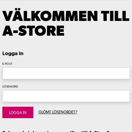
VÄLKOMMEN TILL
A-STORE
Logga In
E-POST
LÖSENORD
GLÖMT LÖSENORDET?
LOGGA IN