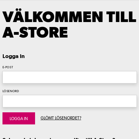
VÄLKOMMEN TILL
A-STORE
Logga In
E-POST
LÖSENORD
GLÖMT LÖSENORDET?
LOGGA IN