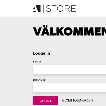
VÄLKOMMEN 
Logga In
E-POST
LÖSENORD
GLÖMT LÖSENORDET?
LOGGA IN