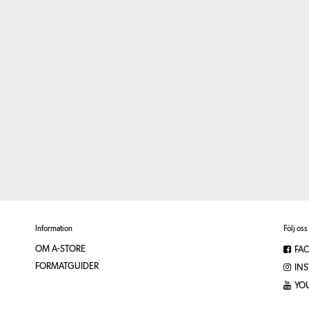
Information
Följ oss
OM A-STORE
FA
FORMATGUIDER
IN
YO