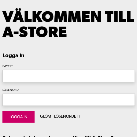
VÄLKOMMEN TILL
A-STORE
Logga In
E-POST
LÖSENORD
GLÖMT LÖSENORDET?
LOGGA IN