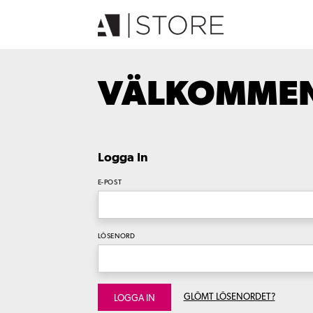
VÄLKOMMEN 
Logga In
E-POST
LÖSENORD
GLÖMT LÖSENORDET?
LOGGA IN