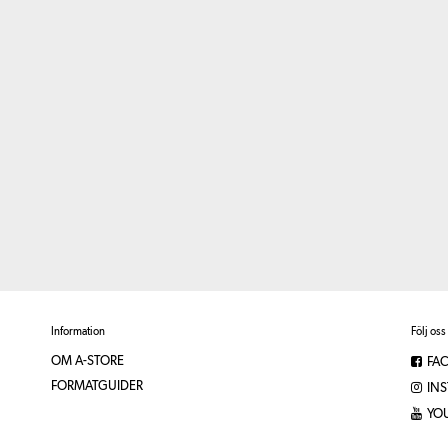
Information
Följ oss
OM A-STORE
FA
FORMATGUIDER
IN
YO