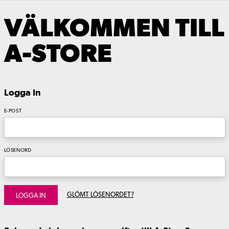
VÄLKOMMEN TILL
A-STORE
Logga In
E-POST
LÖSENORD
GLÖMT LÖSENORDET?
LOGGA IN