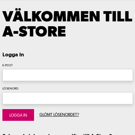
VÄLKOMMEN TILL
A-STORE
Logga In
E-POST
LÖSENORD
GLÖMT LÖSENORDET?
LOGGA IN