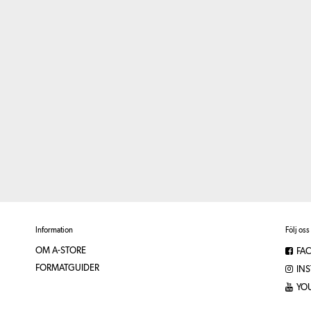
Information
Följ oss
OM A-STORE
FA
FORMATGUIDER
IN
YO