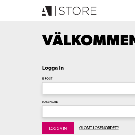
VÄLKOMMEN 
Logga In
E-POST
LÖSENORD
GLÖMT LÖSENORDET?
LOGGA IN