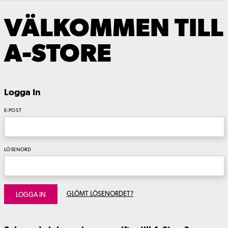
VÄLKOMMEN TILL
A-STORE
Logga In
E-POST
LÖSENORD
GLÖMT LÖSENORDET?
LOGGA IN