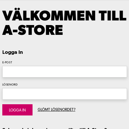
VÄLKOMMEN TILL
A-STORE
Logga In
E-POST
LÖSENORD
GLÖMT LÖSENORDET?
LOGGA IN