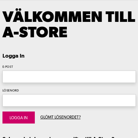
VÄLKOMMEN TILL
A-STORE
Logga In
E-POST
LÖSENORD
GLÖMT LÖSENORDET?
LOGGA IN