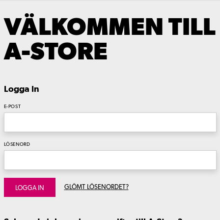
VÄLKOMMEN TILL
A-STORE
Logga In
E-POST
LÖSENORD
GLÖMT LÖSENORDET?
LOGGA IN