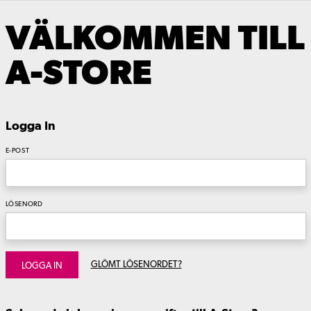
VÄLKOMMEN TILL
A-STORE
Logga In
E-POST
LÖSENORD
GLÖMT LÖSENORDET?
LOGGA IN