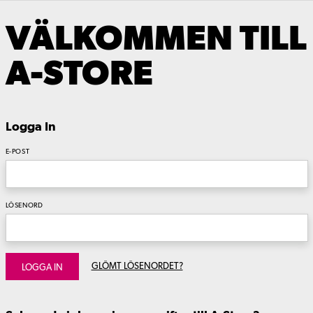
VÄLKOMMEN TILL
A-STORE
Logga In
E-POST
LÖSENORD
GLÖMT LÖSENORDET?
LOGGA IN