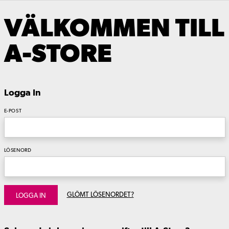
VÄLKOMMEN TILL
A-STORE
Logga In
E-POST
LÖSENORD
GLÖMT LÖSENORDET?
LOGGA IN