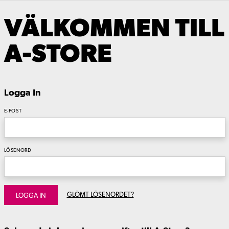
VÄLKOMMEN TILL
A-STORE
Logga In
E-POST
LÖSENORD
GLÖMT LÖSENORDET?
LOGGA IN