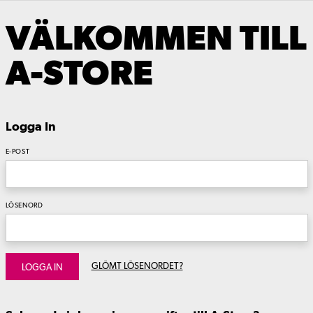
VÄLKOMMEN TILL
A-STORE
Logga In
E-POST
LÖSENORD
GLÖMT LÖSENORDET?
LOGGA IN