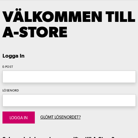
VÄLKOMMEN TILL
A-STORE
Logga In
E-POST
LÖSENORD
GLÖMT LÖSENORDET?
LOGGA IN