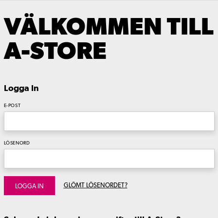
VÄLKOMMEN TILL
A-STORE
Logga In
E-POST
LÖSENORD
GLÖMT LÖSENORDET?
LOGGA IN