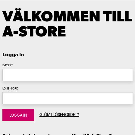
VÄLKOMMEN TILL
A-STORE
Logga In
E-POST
LÖSENORD
GLÖMT LÖSENORDET?
LOGGA IN