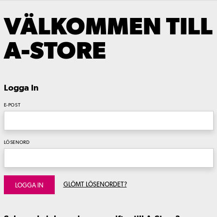
VÄLKOMMEN TILL
A-STORE
Logga In
E-POST
LÖSENORD
GLÖMT LÖSENORDET?
LOGGA IN