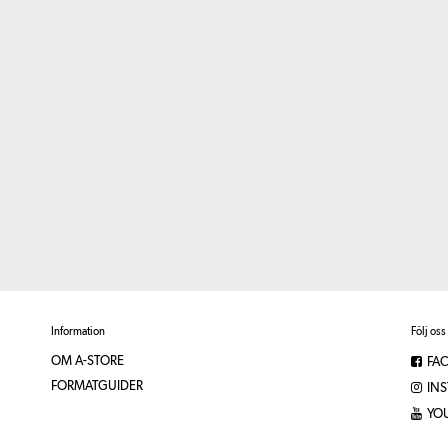
Information
Följ oss
OM A-STORE
FA
FORMATGUIDER
IN
YO