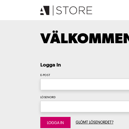
VÄLKOMMEN 
Logga In
E-POST
LÖSENORD
GLÖMT LÖSENORDET?
LOGGA IN