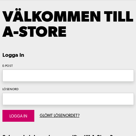
VÄLKOMMEN TILL
A-STORE
Logga In
E-POST
LÖSENORD
GLÖMT LÖSENORDET?
LOGGA IN