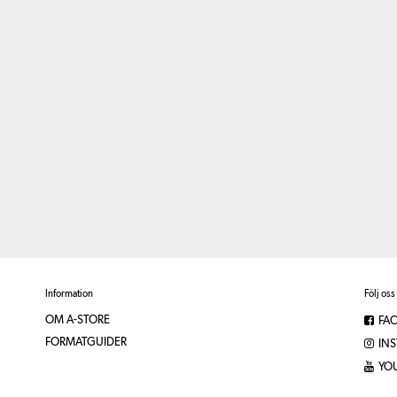
Information
Följ oss
OM A-STORE
FA
FORMATGUIDER
IN
YO