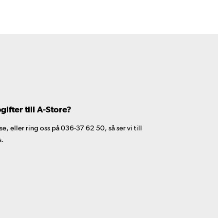
fter till A-Store?
 eller ring oss på 036-37 62 50, så ser vi till
s.