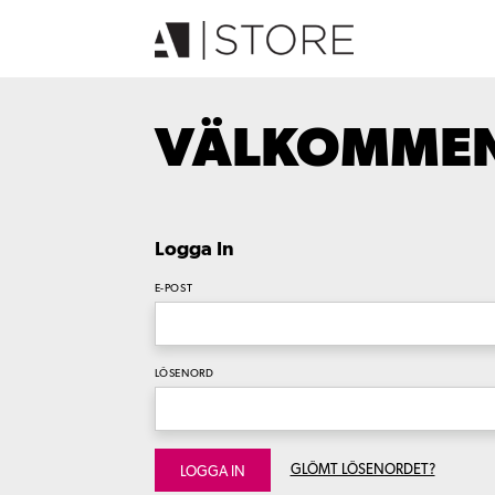
VÄLKOMMEN 
Logga In
E-POST
LÖSENORD
GLÖMT LÖSENORDET?
LOGGA IN