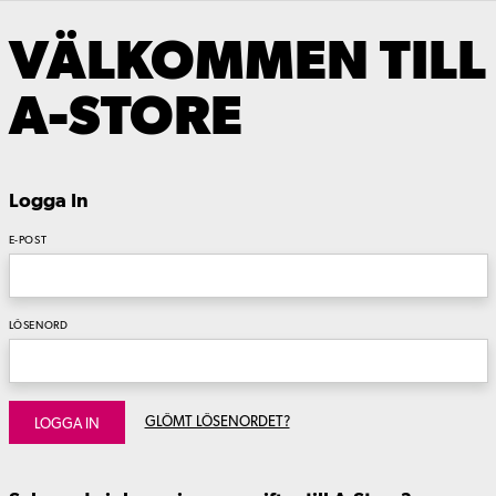
VÄLKOMMEN TILL
A-STORE
Logga In
E-POST
LÖSENORD
GLÖMT LÖSENORDET?
LOGGA IN