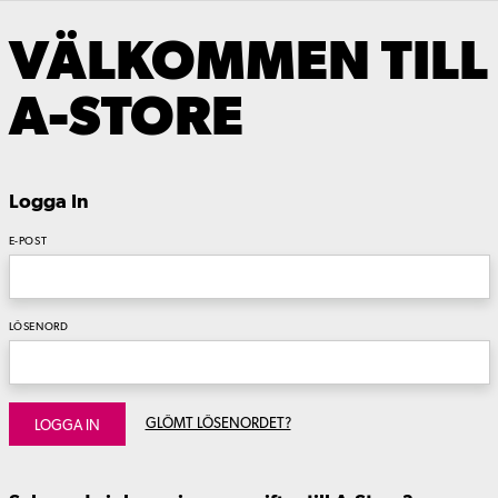
VÄLKOMMEN TILL
A-STORE
Logga In
E-POST
LÖSENORD
GLÖMT LÖSENORDET?
LOGGA IN