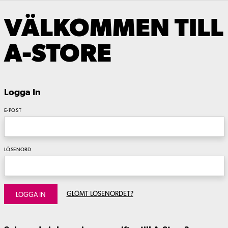
VÄLKOMMEN TILL
A-STORE
Logga In
E-POST
LÖSENORD
GLÖMT LÖSENORDET?
LOGGA IN