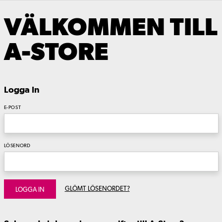
VÄLKOMMEN TILL
A-STORE
Logga In
E-POST
LÖSENORD
GLÖMT LÖSENORDET?
LOGGA IN