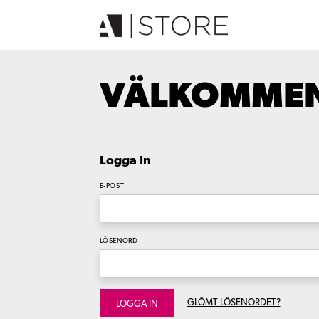
VÄLKOMMEN 
Logga In
E-POST
LÖSENORD
GLÖMT LÖSENORDET?
LOGGA IN