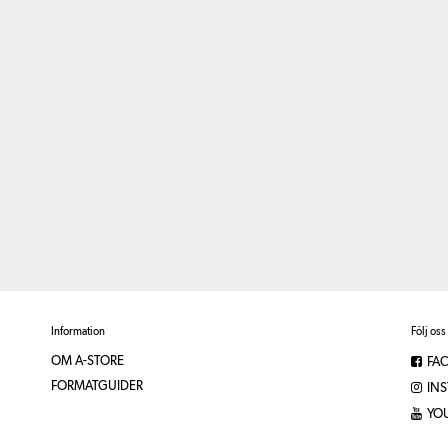
Information
Följ oss
OM A-STORE
FA
FORMATGUIDER
IN
YO