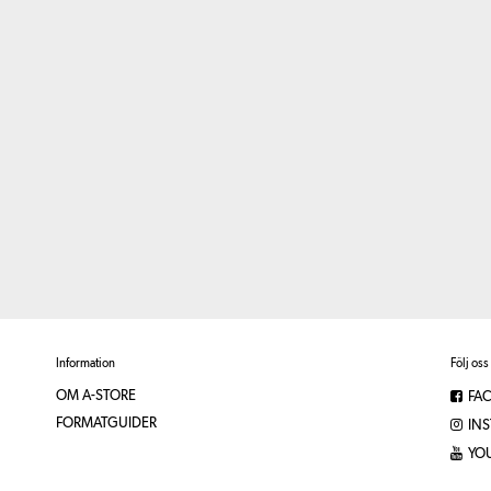
Information
Följ oss
OM A-STORE
FA
FORMATGUIDER
IN
YO