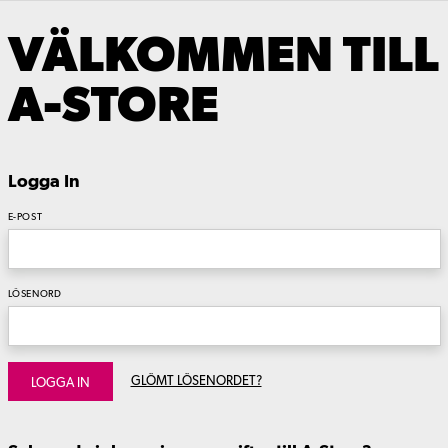
VÄLKOMMEN TILL
A-STORE
Logga In
E-POST
LÖSENORD
GLÖMT LÖSENORDET?
LOGGA IN