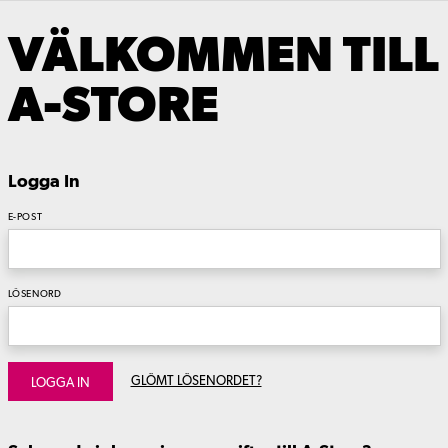
VÄLKOMMEN TILL
A-STORE
Logga In
E-POST
LÖSENORD
GLÖMT LÖSENORDET?
LOGGA IN