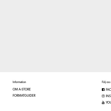
Information
Följ oss
OM A-STORE
FA
FORMATGUIDER
IN
YO