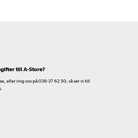
fter till A-Store?
 eller ring oss på 036-37 62 50, så ser vi till
s.