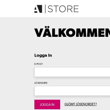
VÄLKOMMEN 
Logga In
E-POST
LÖSENORD
GLÖMT LÖSENORDET?
LOGGA IN