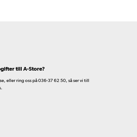
fter till A-Store?
 eller ring oss på 036-37 62 50, så ser vi till
s.