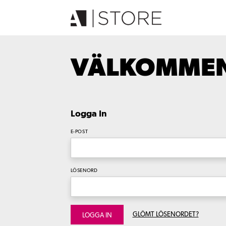
VÄLKOMMEN 
Logga In
E-POST
LÖSENORD
GLÖMT LÖSENORDET?
LOGGA IN