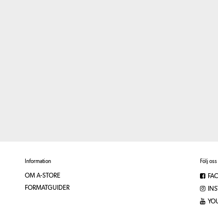
Information
Följ oss
OM A-STORE
FA
FORMATGUIDER
IN
YO