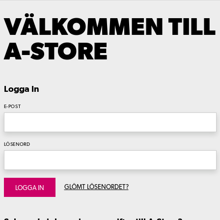
VÄLKOMMEN TILL
A-STORE
Logga In
E-POST
LÖSENORD
GLÖMT LÖSENORDET?
LOGGA IN