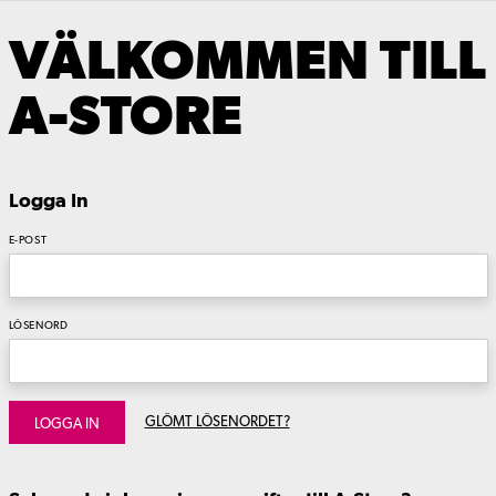
VÄLKOMMEN TILL
A-STORE
Logga In
E-POST
LÖSENORD
GLÖMT LÖSENORDET?
LOGGA IN