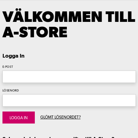
VÄLKOMMEN TILL
A-STORE
Logga In
E-POST
LÖSENORD
GLÖMT LÖSENORDET?
LOGGA IN