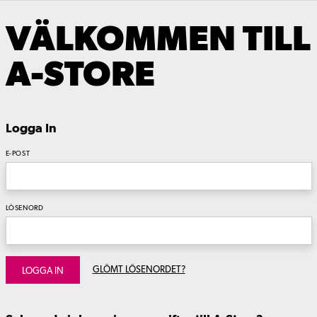
VÄLKOMMEN TILL
A-STORE
Logga In
E-POST
LÖSENORD
GLÖMT LÖSENORDET?
LOGGA IN