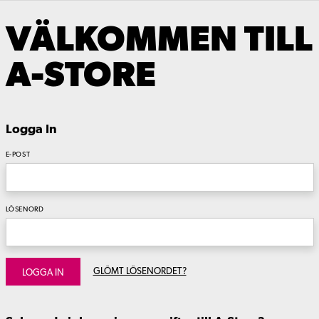
VÄLKOMMEN TILL
A-STORE
Logga In
E-POST
LÖSENORD
GLÖMT LÖSENORDET?
LOGGA IN