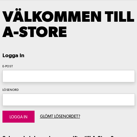
VÄLKOMMEN TILL
A-STORE
Logga In
E-POST
LÖSENORD
GLÖMT LÖSENORDET?
LOGGA IN