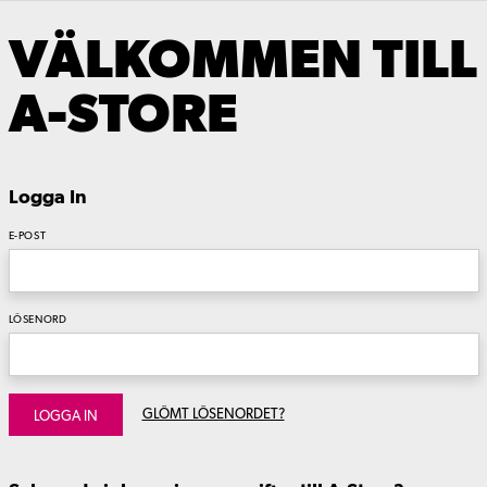
VÄLKOMMEN TILL
A-STORE
Logga In
E-POST
LÖSENORD
GLÖMT LÖSENORDET?
LOGGA IN