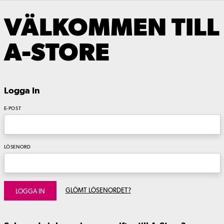
VÄLKOMMEN TILL
A-STORE
Logga In
E-POST
LÖSENORD
GLÖMT LÖSENORDET?
LOGGA IN