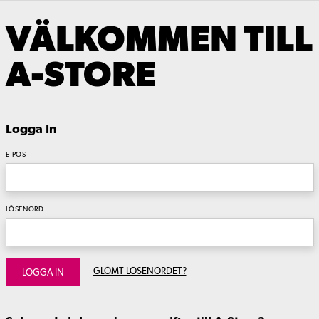
VÄLKOMMEN TILL
A-STORE
Logga In
E-POST
LÖSENORD
GLÖMT LÖSENORDET?
LOGGA IN