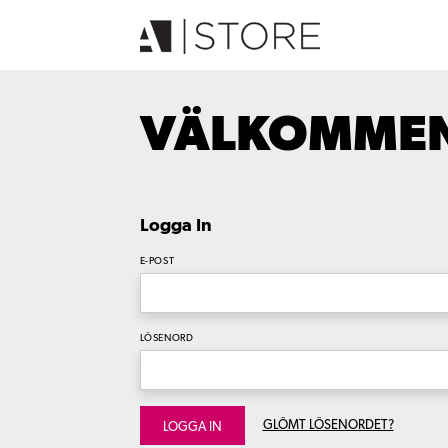
VÄLKOMMEN 
Logga In
E-POST
LÖSENORD
GLÖMT LÖSENORDET?
LOGGA IN