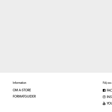
Information
Följ oss
OM A-STORE
FA
FORMATGUIDER
IN
YO